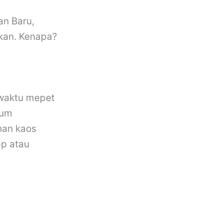
an Baru,
ikan. Kenapa?
waktu mepet
ium
han kaos
pp atau