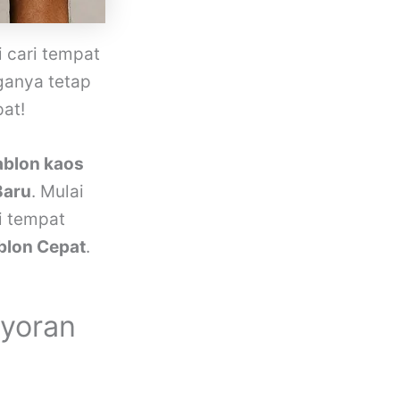
i cari tempat
ganya tetap
at!
ablon kaos
Baru
. Mulai
i tempat
blon Cepat
.
ayoran