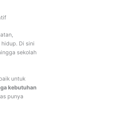
tif
latan,
hidup. Di sini
 hingga sekolah
baik untuk
ngga kebutuhan
tas punya