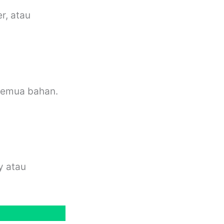
r, atau
 semua bahan.
y atau