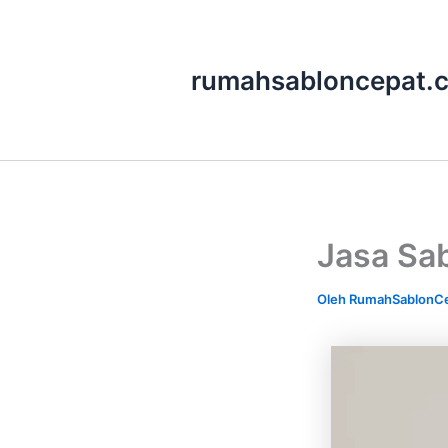
Lewati
ke
rumahsabloncepat.
konten
Jasa Sab
Oleh
RumahSablonC