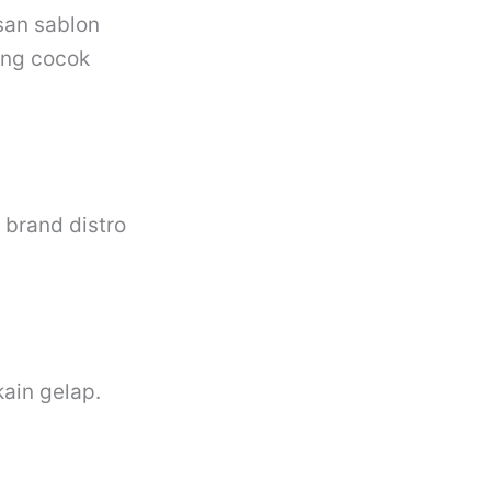
san sablon
ang cocok
brand distro
kain gelap.