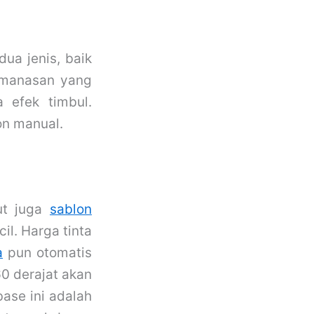
dua jenis, baik
pemanasan yang
 efek timbul.
on manual.
ut juga
sablon
il. Harga tinta
a
pun otomatis
0 derajat akan
base ini adalah