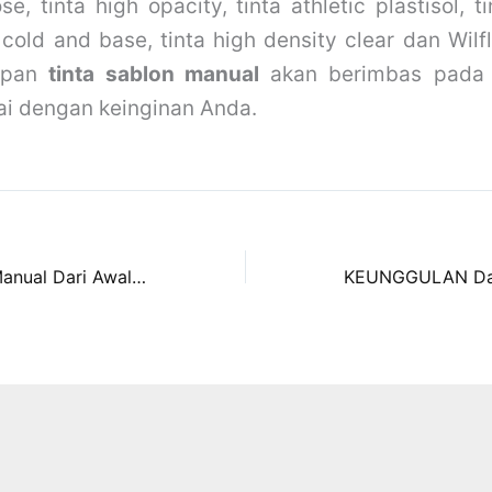
ose, tinta high opacity, tinta athletic plastisol, t
 cold and base, tinta high density
clear dan Wilf
rapan
tinta sablon manual
akan berimbas pada h
ai dengan keinginan Anda.
TEKNIK Sablon Manual Dari Awal Hingga Akhir