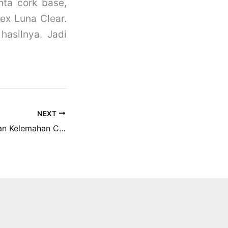
inta cork base,
lex Luna Clear.
asilnya. Jadi
NEXT
KEUNGGULAN Dan Kelemahan Cara Sablon Kaos