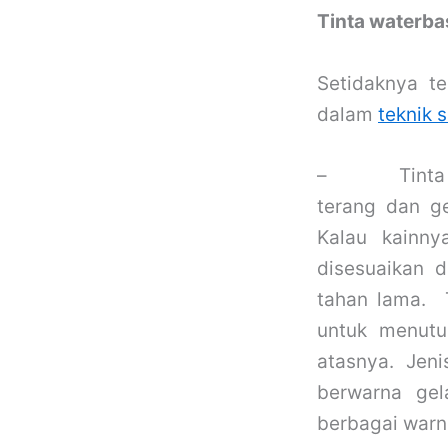
Tinta waterba
Setidaknya t
dalam
teknik 
–
Tinta
terang dan g
Kalau kainn
disesuaikan d
tahan lama. T
untuk menutu
atasnya. Jeni
berwarna ge
berbagai warn