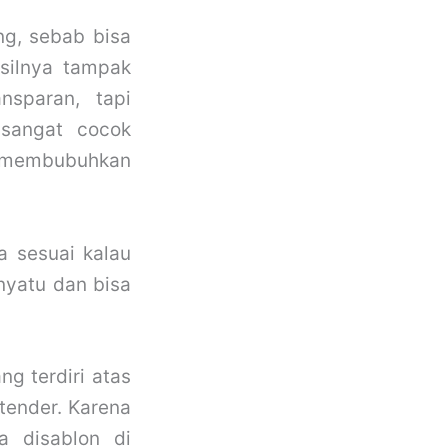
ng, sebab bisa
asilnya tampak
nsparan, tapi
 sangat cocok
n membubuhkan
a sesuai kalau
nyatu dan bisa
ng terdiri atas
extender. Karena
a disablon di