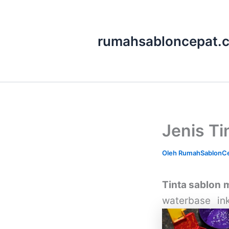
Lewati
ke
rumahsabloncepat.
konten
Jenis Ti
Oleh
RumahSablonC
Tinta sablon 
waterbase in