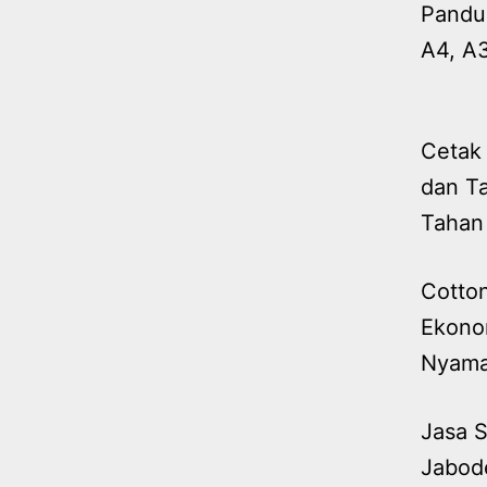
Pandu
A4, A
Cetak
dan T
Tahan
Cotto
Ekono
Nyam
Jasa S
Jabod