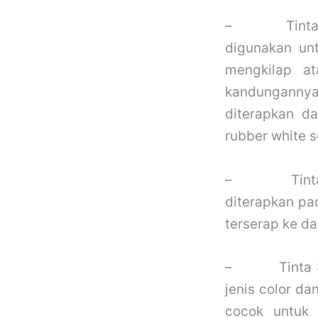
–
Tint
digunakan unt
mengkilap at
kandungannya
diterapkan d
rubber white 
–
Tint
diterapkan pa
terserap ke d
–
Tinta
jenis color dan
cocok untuk 